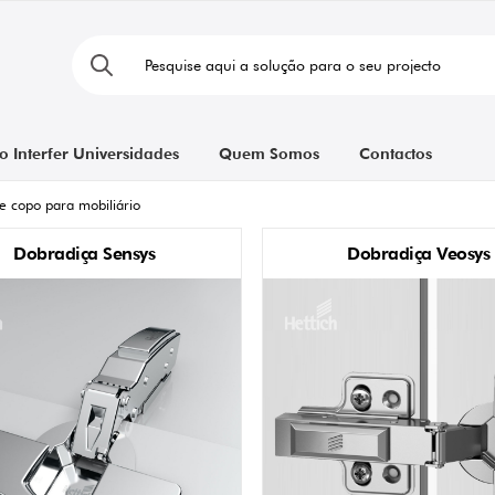
o Interfer Universidades
Quem Somos
Contactos
e copo para mobiliário
Dobradiça Sensys
Dobradiça Veosys
s 110º (28)
Calços Veosys (2)
s 95º para Portas Grossas (15)
s 110º para Portas Finas (15)
s 165º de Grande Ângulo (12)
s 95º para ângulo W30 (2)
udo