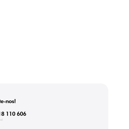
e-nos!
18 110 606
al