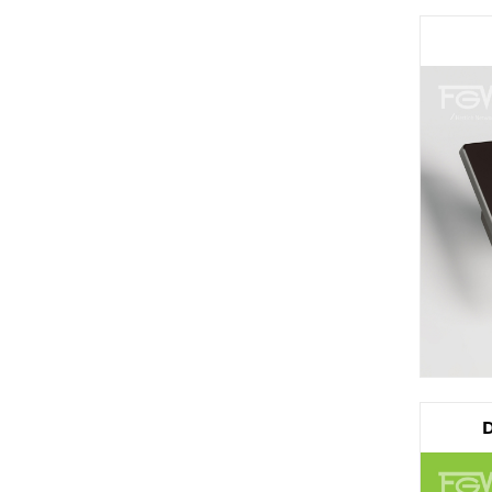
Calço
D