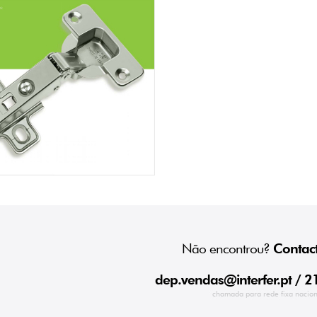
Não encontrou?
Contact
dep.vendas@interfer.pt
/ 2
chamada para rede fixa nacion