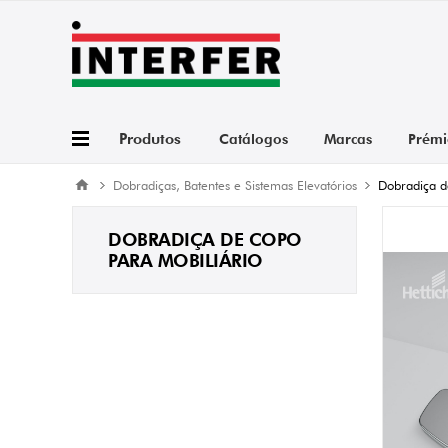
Produtos
Catálogos
Marcas
Prémi
Dobradiças, Batentes e Sistemas Elevatórios
Dobradiça d
DOBRADIÇA DE COPO
PARA MOBILIÁRIO
Sensy
Sensy
Sensy
Sensy
Sensy
Ver t