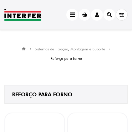
CATEGORY
Reforço
para
forno
(7)
Sistemas de Fixação, Montagem e Suporte
MANUFACTURER
Reforço para forno
Volpato
(3)
LARGURA
20
mm
REFORÇO PARA FORNO
(4)