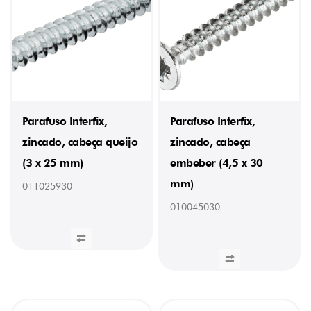
8
mm
(1)
10
mm
(2)
10,5
mm
Parafuso Interfix,
Parafuso Interfix,
(1)
12
zincado, cabeça queijo
zincado, cabeça
mm
(3 x 25 mm)
embeber (4,5 x 30
(1)
13
mm)
011025930
mm
(1)
010045030
13,5
mm
(3)
15
mm
(2)
16
mm