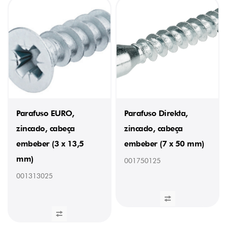
60
mm
(1)
RANHURA
Em
cruz
(20)
Em
cruz
combinada
(6)
Parafuso EURO,
Parafuso Direkta,
Hexagonal
(1)
zincado, cabeça
zincado, cabeça
Pozidrive
embeber (3 x 13,5
embeber (7 x 50 mm)
(4)
Umbraco
mm)
001750125
(1)
001313025