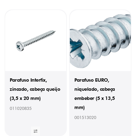
Parafuso Interfix,
Parafuso EURO,
zincado, cabeça queijo
niquelado, cabeça
(3,5 x 20 mm)
embeber (5 x 13,5
mm)
011020835
001513020