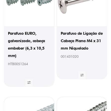
Galvanizado
(1)
Niquelado
(5)
Oxidado
(1)
Zincado
Parafuso EURO,
Parafuso de Ligação de
(25)
galvanizado, cabeça
Cabeça Plana M4 x 31
CABEÇA
embeber (6,3 x 10,5
mm Niquelado
Cilíndrica
mm)
001431020
(2)
Embeber
HTB0051264
(9)
Larga
(2)
Oval
(6)
Queijo
(13)
COMPRIMENTO