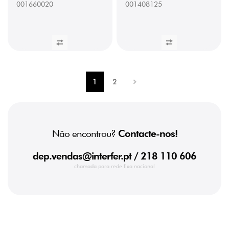
001660020
001408125
1
2
Não encontrou?
Contacte-nos!
dep.vendas@interfer.pt
/ 218 110 606
chamada para rede fixa nacional