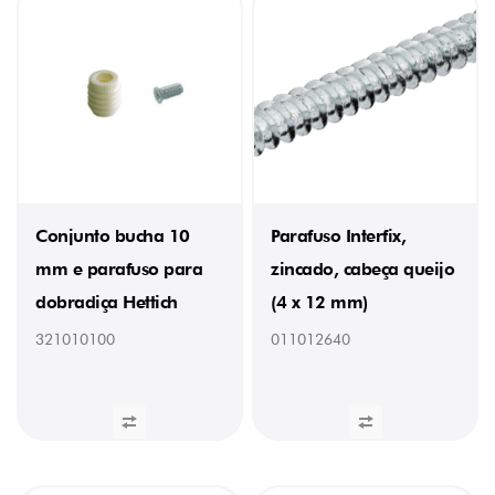
(6)
20
mm
(2)
25
mm
(2)
27
mm
(1)
30
mm
Conjunto bucha 10
Parafuso Interfix,
(2)
31
mm e parafuso para
zincado, cabeça queijo
mm
(1)
dobradiça Hettich
(4 x 12 mm)
35
321010100
011012640
mm
(2)
40
mm
(1)
50
mm
(3)