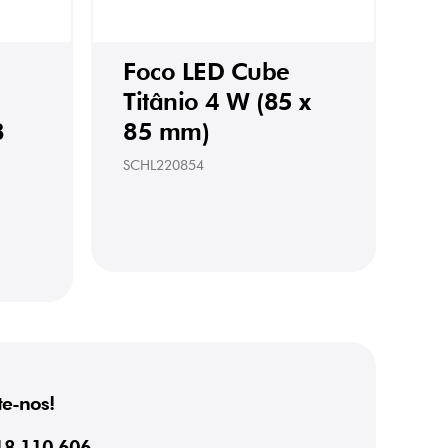
Foco LED Cube
m
Titânio 4 W (85 x
8
85 mm)
SCHL220854
e-nos!
18 110 606