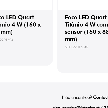
co LED Quart
Foco LED Quart
ânio 4 W (160 x
Titânio 4 W co
 mm)
sensor (160 x 8
mm)
2201604
SCHL2201604S
Não encontrou?
Contact
dep.vendas@interfer.pt
/ 2