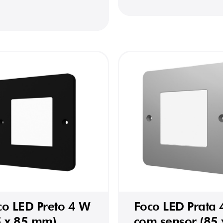
co LED Preto 4 W
Foco LED Prata
5 x 85 mm)
com sensor (85 