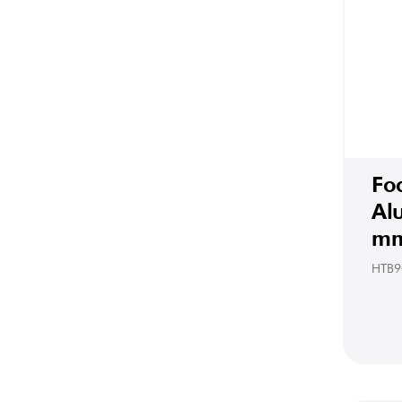
Foc
Al
mm
HTB9