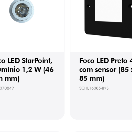
o LED StarPoint,
Foco LED Preto 
umínio 1,2 W (46
com sensor (85 
 mm)
85 mm)
070849
SCHL160854NS