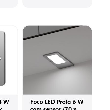
 4 W
Foco LED Prata 6 W
x
com sensor (70 x