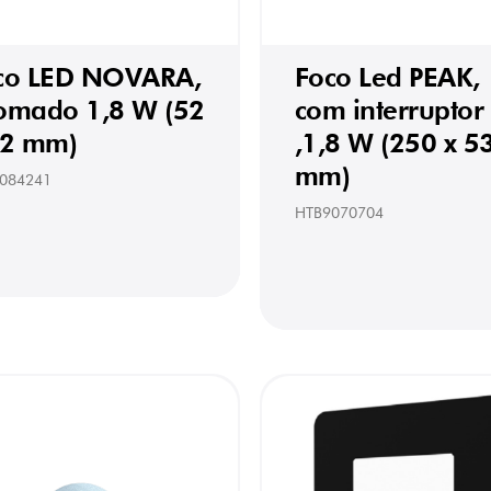
co LED NOVARA,
Foco Led PEAK,
omado 1,8 W (52
com interruptor
52 mm)
,1,8 W (250 x 5
mm)
084241
HTB9070704