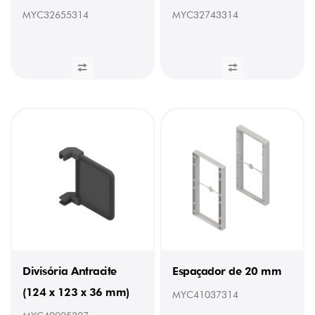
MYC32655314
MYC32743314
Divisória Antracite
Espaçador de 20 mm
(124 x 123 x 36 mm)
MYC41037314