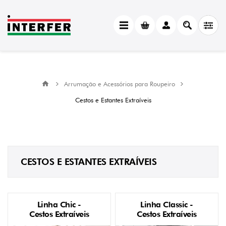
CATEGORY
Cestos
e
Estantes
Extraíveis
(13)
Arrumação e Acessórios para Roupeiro
MANUFACTURER
Cestos e Estantes Extraíveis
Menage
Confort
(13)
ACABAMENTO
CESTOS E ESTANTES EXTRAÍVEIS
Antracite
(4)
Cinzento
(7)
Linha Chic -
Linha Classic -
Prata
(2)
Cestos Extraíveis
Cestos Extraíveis