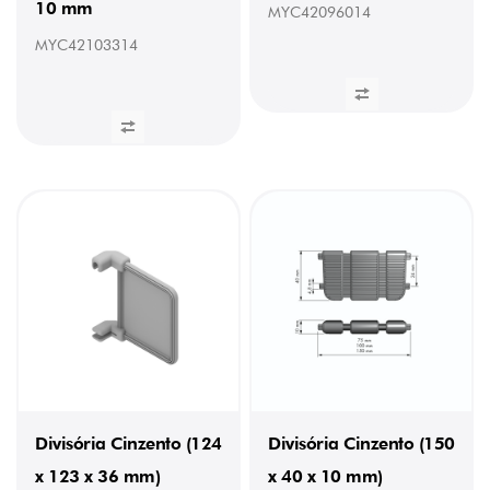
10 mm
MYC42096014
0,0255
kg
MYC42103314
(2)
0,0345
kg
(1)
Divisória Cinzento (124
Divisória Cinzento (150
x 123 x 36 mm)
x 40 x 10 mm)