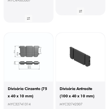
MYC49005307
Divisória Cinzento (75
Divisória Antracite
x 40 x 10 mm)
(100 x 40 x 10 mm)
MYC32741314
MYC32742307