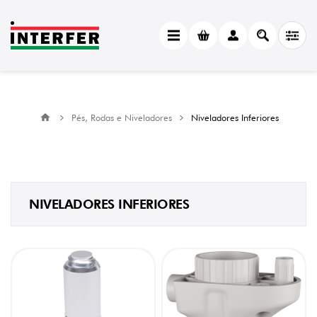
CATEGORY
Niveladores
Inferiores
(9)
MANUFACTURER
Pés, Rodas e Niveladores
Niveladores Inferiores
Italiana
Ferramenta
(9)
NIVELADORES INFERIORES