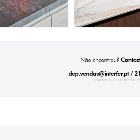
Não encontrou?
Contact
dep.vendas@interfer.pt
/ 2
chamada para rede fixa nacion