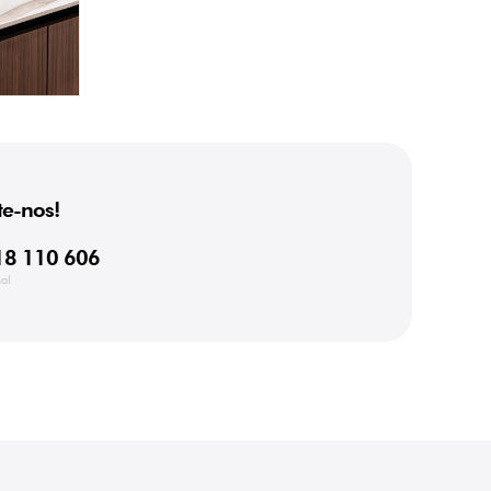
e-nos!
18 110 606
al