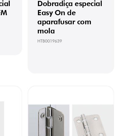
ial
Dobradiça especial
FM
Easy On de
aparafusar com
mola
HTB0019639