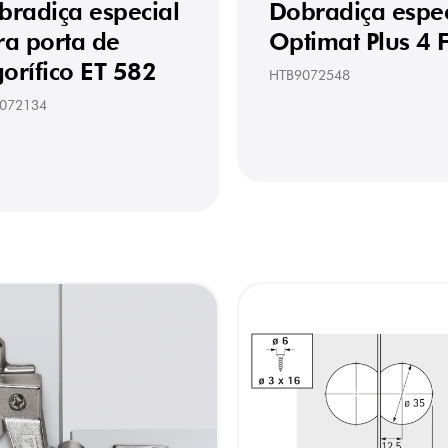
bradiça especial
Dobradiça espec
ra porta de
Optimat Plus 4 
gorífico ET 582
HTB9072548
072134