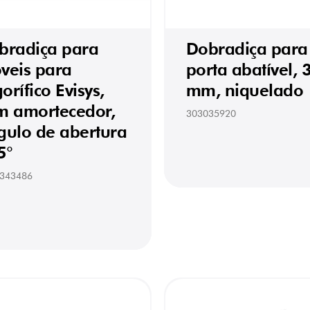
bradiça para
Dobradiça para
veis para
porta abatível, 
gorífico Evisys,
mm, niquelado
m amortecedor,
303035920
gulo de abertura
5°
343486