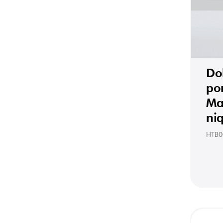
Do
por
Ma
ni
HTB0