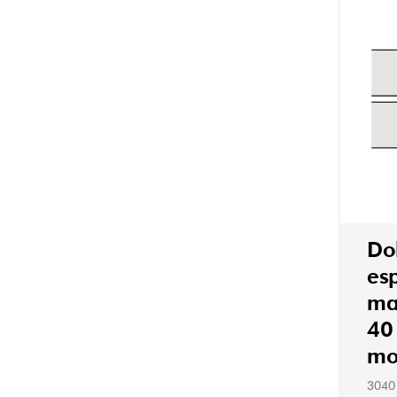
Do
es
ma
40
mo
3040