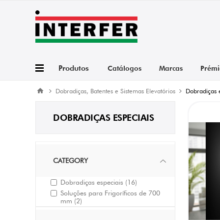
Produtos
Catálogos
Marcas
Prémi
Dobradiças, Batentes e Sistemas Elevatórios
Dobradiças 
DOBRADIÇAS ESPECIAIS
CATEGORY
Dobradiças especiais
(16)
Soluções para Frigoríficos de 700
mm
(2)