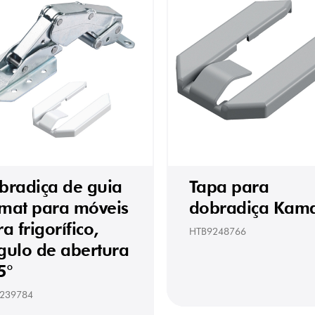
bradiça de guia
Tapa para
mat para móveis
dobradiça Kam
a frigorífico,
HTB9248766
gulo de abertura
5°
239784