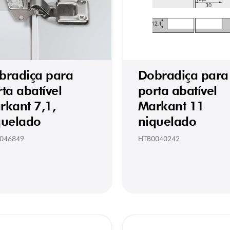
bradiça para
Dobradiça para
ta abatível
porta abatível
rkant 7,1,
Markant 11
quelado
niquelado
046849
HTB0040242