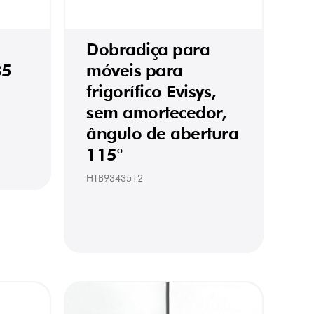
Dobradiça para
35
móveis para
frigorífico Evisys,
sem amortecedor,
ângulo de abertura
115°
HTB9343512