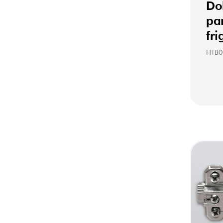
Do
pa
fri
HTB0