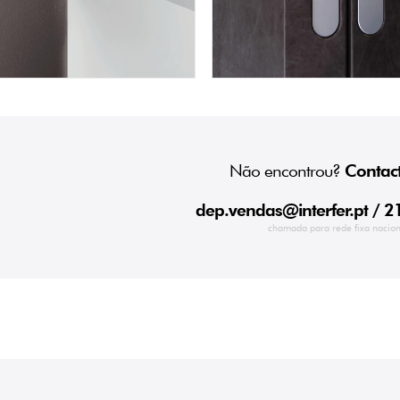
Não encontrou?
Contact
dep.vendas@interfer.pt
/ 2
chamada para rede fixa nacion