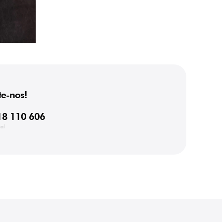
e-nos!
18 110 606
al