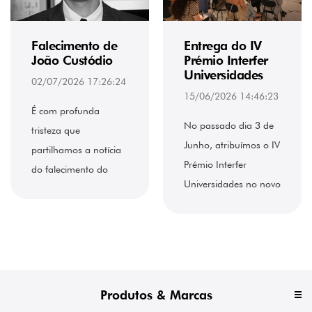
Falecimento de
Entrega do IV
João Custódio
Prémio Interfer
Universidades
02/07/2026 17:26:24
15/06/2026 14:46:23
É com profunda
No passado dia 3 de
tristeza que
Junho, atribuímos o IV
partilhamos a notícia
Prémio Interfer
do falecimento do
Universidades no novo
nosso querido amigo
Fórum Interfer, em
João Custódio....
Lisboa. Numa edição
que voltou a bater o
record de
participações, o
Produtos & Marcas
Fórum encheu-se para