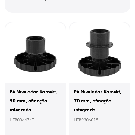
70
mm
(1)
100
mm
(1)
110
mm
(1)
130
mm
(1)
150
mm
(1)
Pé Nivelador Korrekt,
Pé Nivelador Korrekt,
CAPACIDADE
DE
50 mm, afinação
70 mm, afinação
CARGA
integrada
integrada
450
kg
HTB0044747
HTB9306015
(1)