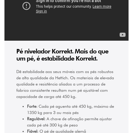
(1)
89
a
125
mm
(1)
99
a
135
mm
Pé nivelador Korrekt. Mais do que
(1)
um pé, é estabilidade Korrekt.
119
a
155
Dê estabilidade aos seus móveis com os pés robustos
mm
(1)
de alta qualidade da Hettich. Os materiais de elevada
139
qualidade e resistência aliados a um processo de
a
fabrico consistente resultam num pé ajustável com
175
capacidade de carga até 450 kg.
mm
(1)
Forte
: Cada pé aguenta até 450 kg, máximo de
1350 kg para 3 ou mais pés
ALTURA
Regulável
: A chave de afinação permite ajustar
50
cada pé até 300 kg de peso
mm
Fiável
: O pé de qualidade alemã
(1)