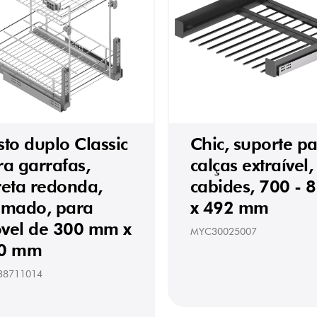
to duplo Classic
Chic, suporte p
ra garrafas,
calças extraível,
reta redonda,
cabides, 700 - 
omado, para
x 492 mm
vel de 300 mm x
MYC30025007
0 mm
38711014