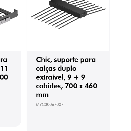
ara
Chic, suporte para
 11
calças duplo
800
extraível, 9 + 9
cabides, 700 x 460
mm
MYC30067007