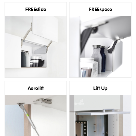
FREEslide
FREEspace
Aerolift
Lift Up