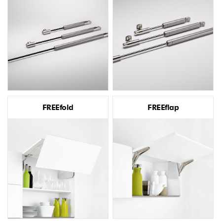
FREEfold
FREEflap