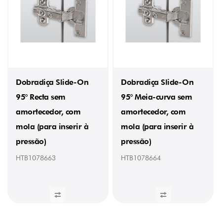
(5)
CURVATURA
Curva
(2)
Meia-
curva
(2)
Recta
Dobradiça Slide-On
Dobradiça Slide-On
(1)
95° Recta sem
95° Meia-curva sem
ESPESSURA
amortecedor, com
amortecedor, com
MÁXIMA
DA
mola (para inserir à
mola (para inserir à
PORTA
pressão)
pressão)
25
mm
HTB1078663
HTB1078664
(5)
FIXAÇÃO
com
parafuso
(2)