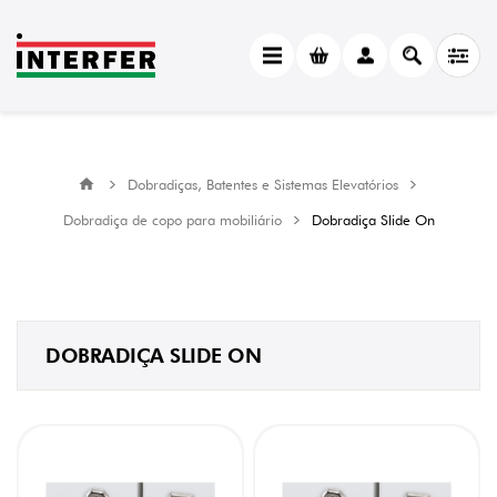
CATEGORY
Dobradiça
Slide
On
(5)
Dobradiças, Batentes e Sistemas Elevatórios
MANUFACTURER
Dobradiça de copo para mobiliário
Dobradiça Slide On
Hettich
(5)
AMORTECIMENTO
sem
amortecedor
DOBRADIÇA SLIDE ON
(5)
ÂNGULO
DE
ABERTURA
95°