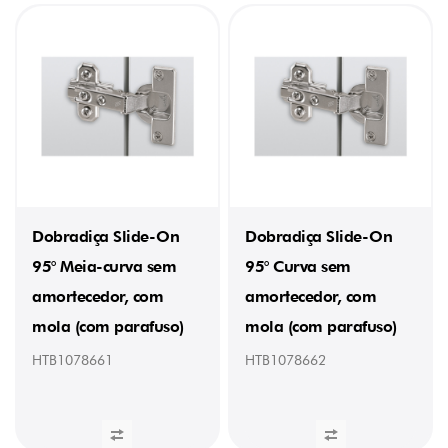
para
inserir
à
pressão
(3)
MOLA
Sim
(5)
PADRÃO
DE
FURAÇÃO
Dobradiça Slide-On
Dobradiça Slide-On
TH
95° Meia-curva sem
95° Curva sem
52
x
amortecedor, com
amortecedor, com
5,5
mm
mola (com parafuso)
mola (com parafuso)
(5)
HTB1078661
HTB1078662