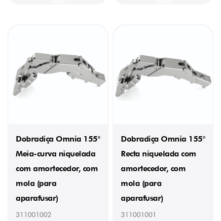
(1)
0,0624
kg
(1)
0,0625
kg
(2)
0,0627
kg
(1)
0,0642
kg
(2)
0,0653
kg
Dobradiça Omnia 155°
Dobradiça Omnia 155°
(1)
0,0654
Meia-curva niquelada
Recta niquelada com
kg
(1)
com amortecedor, com
amortecedor, com
0,0664
mola (para
mola (para
kg
(4)
aparafusar)
aparafusar)
0,0666
kg
311001002
311001001
(1)