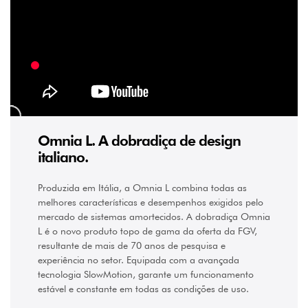
Não
(11)
Sim
(13)
ÂNGULO
DE
ABERTURA
50
°
Omnia L. A dobradiça de design
(1)
italiano.
105
°
(19)
Produzida em Itália, a Omnia L combina todas as
155
melhores características e desempenhos exigidos pelo
°
(4)
mercado de sistemas amortecidos. A dobradiça Omnia
L é o novo produto topo de gama da oferta da FGV,
CURVATURA
resultante de mais de 70 anos de pesquisa e
experiência no setor. Equipada com a avançada
Curva
(3)
tecnologia SlowMotion, garante um funcionamento
estável e constante em todas as condições de uso.
Meia-
curva