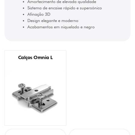
(7)
Amortecimento de elevada qualidade
Sistema de encaixe rápido e supersónico
Recta
(7)
Afinação 3D
Design elegante e moderno
ESPESSURA
Acabamentos em niquelado e negro
MÁXIMA
DA
PORTA
26
mm
Calços Omnia L
(24)
FIXAÇÃO
com
bucha
para
inserir
à
pressão
(4)
com
parafuso
(20)