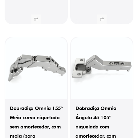
0,0688
kg
(2)
0,0689
kg
(1)
0,0807
kg
(1)
0,1643
kg
(1)
0,1684
kg
(1)
0,1696
kg
(1)
0,1738
Dobradiça Omnia 155°
Dobradiça Omnia
kg
(1)
Meia-curva niquelada
Ângulo 45 105°
sem amortecedor, com
niquelada com
QUANTIDADE
POR
mola (para
amortecedor, com
EMBALAGEM