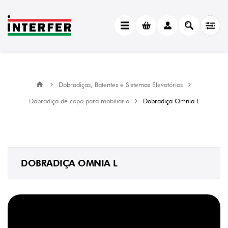
CATEGORY
Dobradiça
Omnia
L
(24)
Dobradiças, Batentes e Sistemas Elevatórios
MANUFACTURER
Dobradiça de copo para mobiliário
Dobradiça Omnia L
FGV
(24)
AFINAÇÃO
PROFUNDIDADE
+3
DOBRADIÇA OMNIA L
mm
/
-2
mm
(17)
AMORTECIMENTO