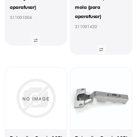
aparafusar)
mola (para
100
(4)
aparafusar)
311001004
200
(20)
311001420