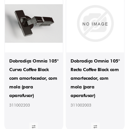
MOLA
Sim
(24)
PADRÃO
DE
FURAÇÃO
48
x
6
mm
Dobradiça Omnia 105°
Dobradiça Omnia 105°
(24)
Curva Coffee Black
Recta Coffee Black com
PESO
com amortecedor, com
amortecedor, com
mola (para
mola (para
0,062
aparafusar)
aparafusar)
kg
(1)
311002203
311002003
0,068
kg
(1)
0,0608
kg