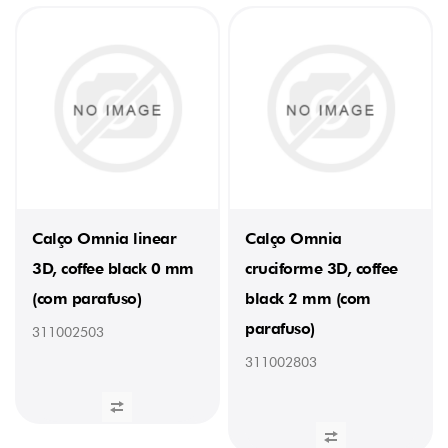
parafusos
EURO
(ø
5
x
12)
(4)
INTERVALO
DE
AFINAÇÃO
+
2 mm
/
Calço Omnia linear
Calço Omnia
-
3D, coffee black 0 mm
cruciforme 3D, coffee
2 mm
(15)
(com parafuso)
black 2 mm (com
TIPO
parafuso)
311002503
Cruciforme
311002803
(12)
Linear
(3)