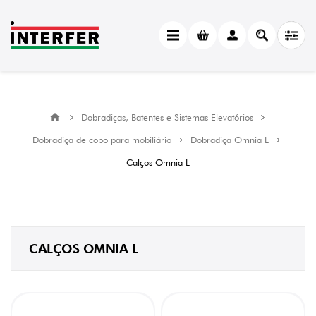
CATEGORY
Calços
Omnia
L
(15)
Dobradiças, Batentes e Sistemas Elevatórios
MANUFACTURER
Dobradiça de copo para mobiliário
Dobradiça Omnia L
FGV
(15)
Calços Omnia L
ACABAMENTO
Coffee
Black
(3)
CALÇOS OMNIA L
Niquelado
(12)
AFINAÇÃO
ALTURA