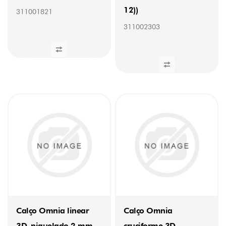
12))
311001821
311002303
Calço Omnia linear
Calço Omnia
3D, niquelado 2 mm
cruciforme 3D,