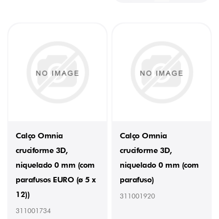
Calço Omnia
Calço Omnia
cruciforme 3D,
cruciforme 3D,
niquelado 0 mm (com
niquelado 0 mm (com
parafusos EURO (ø 5 x
parafuso)
12))
311001920
311001734