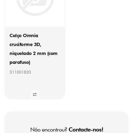
Calço Omnia
cruciforme 3D,
niquelado 2 mm (com
parafuso)
311001820
Não encontrou?
Contacte-nos!