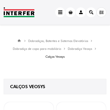
CATEGORY
Calços
Veosys
(2)
Soluções
para
Dobradiças, Batentes e Sistemas Elevatórios
Exteriores
(2)
Dobradiça de copo para mobiliário
Dobradiça Veosys
Calços Veosys
MANUFACTURER
Hettich
(2)
AFINAÇÃO
ALTURA
CALÇOS VEOSYS
furo
oblongo
(2)
DISTÂNCIA