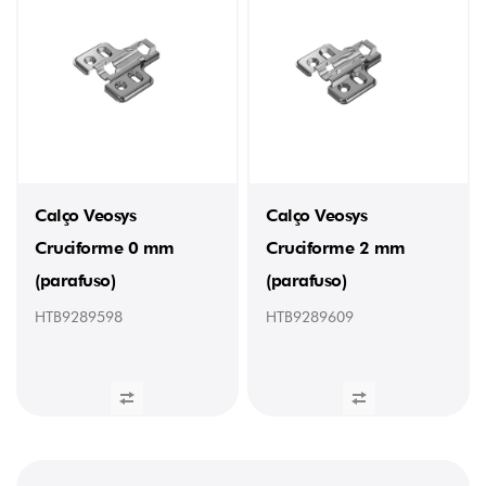
0
mm
(1)
2
mm
(1)
FIXAÇÃO
com
parafuso
Calço Veosys
Calço Veosys
(2)
Cruciforme 0 mm
Cruciforme 2 mm
INTERVALO
(parafuso)
(parafuso)
DE
AFINAÇÃO
HTB9289598
HTB9289609
+
3
mm
/
-
3
mm
(2)