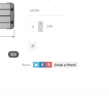
UOM
+
UN
-
2
Email a friend
Share: