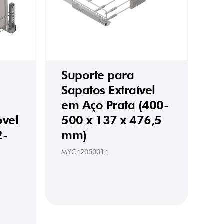
Suporte para
Sapatos Extraível
em Aço Prata (400-
óvel
500 x 137 x 476,5
2-
mm)
7
MYC42050014