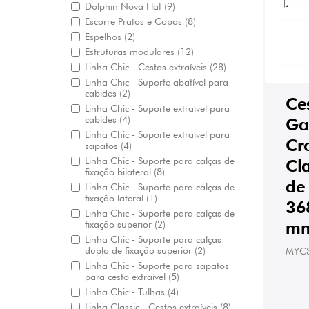
Dolphin Nova Flat
(9)
Escorre Pratos e Copos
(8)
Espelhos
(2)
Estruturas modulares
(12)
Linha Chic - Cestos extraíveis
(28)
Linha Chic - Suporte abatível para
cabides
(2)
Ce
Linha Chic - Suporte extraível para
cabides
(4)
Ga
Linha Chic - Suporte extraível para
Cr
sapatos
(4)
Linha Chic - Suporte para calças de
Cl
fixação bilateral
(8)
de
Linha Chic - Suporte para calças de
fixação lateral
(1)
36
Linha Chic - Suporte para calças de
mm
fixação superior
(2)
Linha Chic - Suporte para calças
duplo de fixação superior
(2)
MYC
Linha Chic - Suporte para sapatos
para cesto extraível
(5)
Linha Chic - Tulhas
(4)
Linha Classic - Cestos extraíveis
(8)