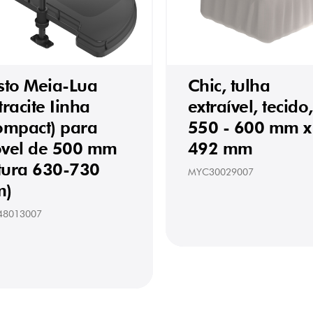
sto Meia-Lua
Chic, tulha
racite Iinha
extraível, tecido,
ompact) para
550 - 600 mm x
vel de 500 mm
492 mm
ltura 630-730
MYC30029007
)
48013007