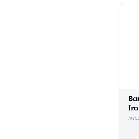
Ba
fro
MYC