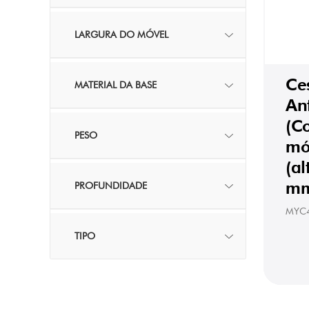
LARGURA DO MÓVEL
Ce
MATERIAL DA BASE
Ant
(C
PESO
mó
(a
mm
PROFUNDIDADE
MYC
TIPO