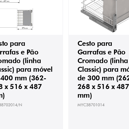
sto para
Cesto para
rrafas e Pão
Garrafas e Pão
omado (linha
Cromado (linha
assic) para móvel
Classic) para m
 400 mm (362-
de 300 mm (26
8 x 516 x 487
268 x 516 x 48
)
mm)
38702014/N
MYC38701014