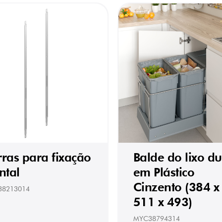
rras para fixação
Balde do lixo d
ntal
em Plástico
Cinzento (384 x
38213014
511 x 493)
MYC38794314