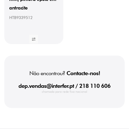
antracite
HTB9339512
Não encontrou?
Contacte-nos!
dep.vendas@interfer.pt
/ 218 110 606
chamada para rede fixa nacional