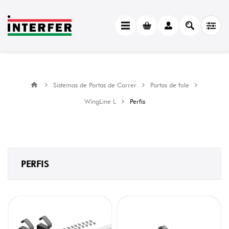
CATEGORY
Perfis
(9)
MANUFACTURER
Sistemas de Portas de Correr
Portas de fole
Hettich
(8)
WingLine L
Perfis
PERFIS