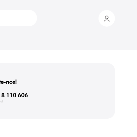
e-nos!
18 110 606
al