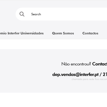
émio Interfer Universidades
Quem Somos
Contactos
Não encontrou?
Contact
dep.vendas@interfer.pt
/ 2
chamada para rede fixa nacion