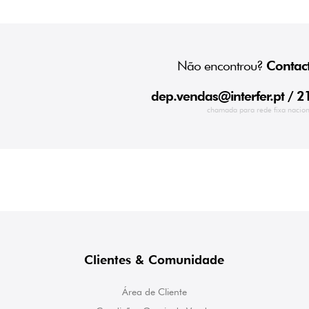
Não encontrou?
Contact
dep.vendas@interfer.pt
/ 2
chamada para rede fixa nacion
Clientes & Comunidade
Área de Cliente