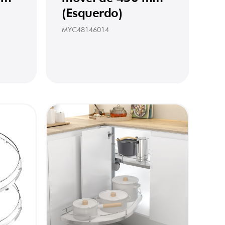
(Esquerdo)
MYC48146014