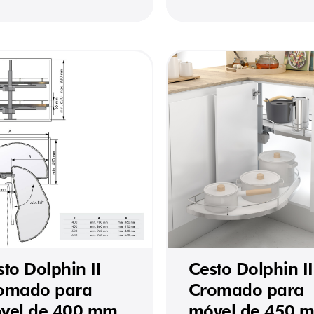
to Dolphin II
Cesto Dolphin II
omado para
Cromado para
vel de 400 mm
móvel de 450 