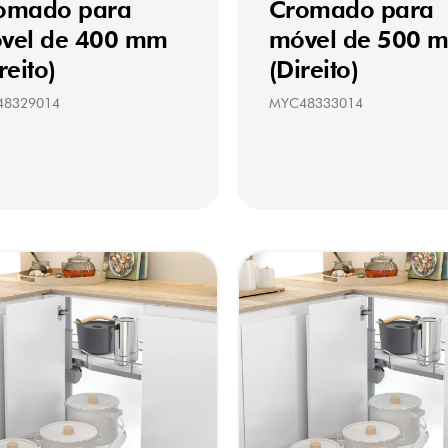
omado para
Cromado para
vel de 400 mm
móvel de 500 
reito)
(Direito)
48329014
MYC48333014