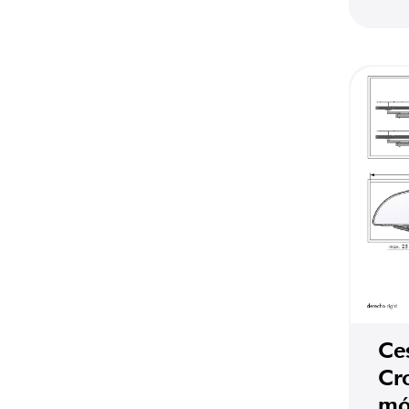
Ces
Cr
mó