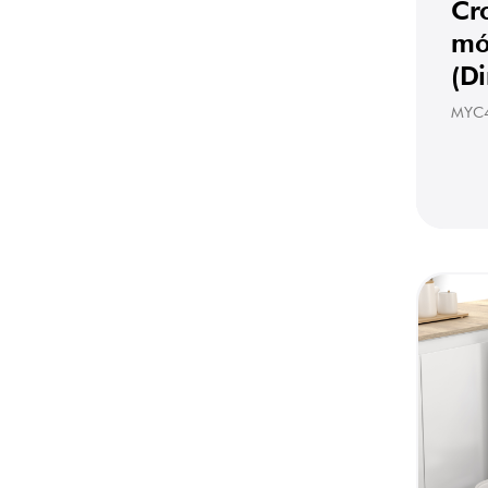
Cr
mó
(Di
MYC