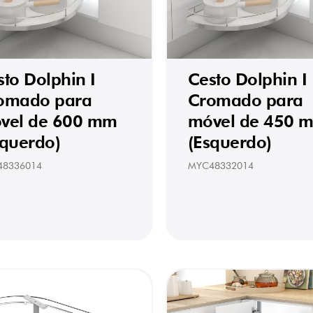
sto Dolphin I
Cesto Dolphin I
omado para
Cromado para
vel de 600 mm
móvel de 450 
squerdo)
(Esquerdo)
48336014
MYC48332014