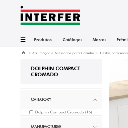
Produtos
Catálogos
Marcas
Prémi
Arrumação e Acessórios para Cozinha
Cestos para móve
DOLPHIN COMPACT
CROMADO
CATEGORY
Dolphin Compact Cromado
(16)
MANUFACTURER