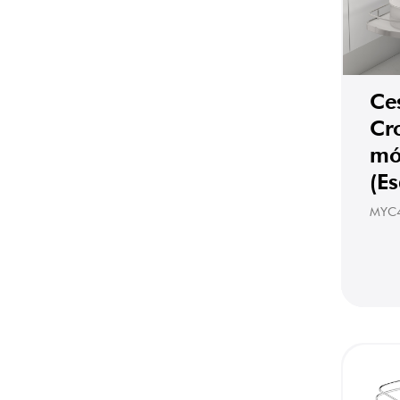
Ce
Cr
mó
(E
MYC