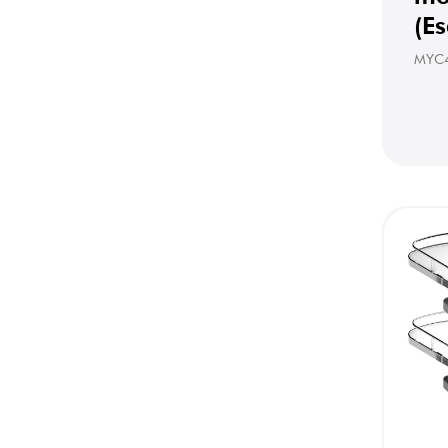
(E
MYC