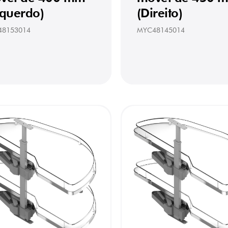
squerdo)
(Direito)
48153014
MYC48145014