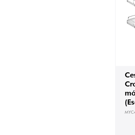
Ce
Cr
mó
(E
MYC