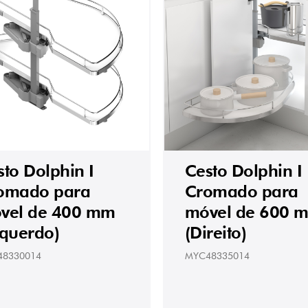
sto Dolphin I
Cesto Dolphin I
omado para
Cromado para
vel de 400 mm
móvel de 600 
squerdo)
(Direito)
48330014
MYC48335014