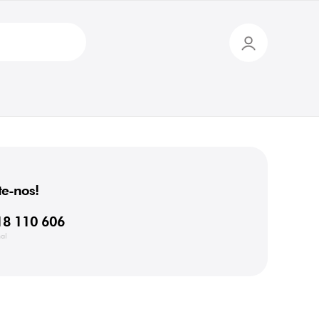
e-nos!
18 110 606
al