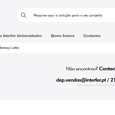
o Interfer Universidades
Quem Somos
Contactos
Balanço Latão
Não encontrou?
Contact
dep.vendas@interfer.pt
/ 2
chamada para rede fixa nacion