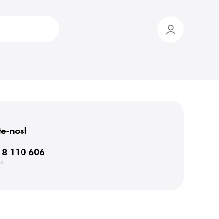
e-nos!
18 110 606
al