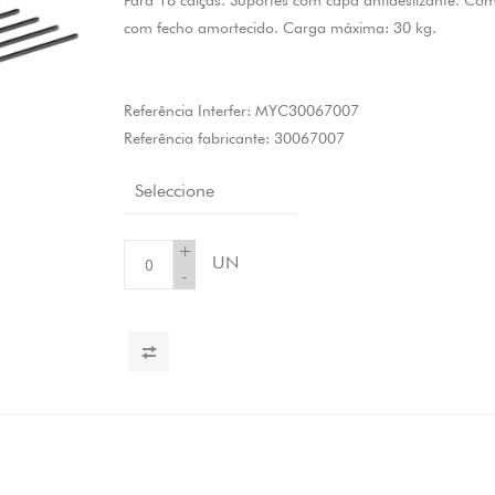
Para 18 calças. Suportes com capa antideslizante. Co
com fecho amortecido. Carga máxima: 30 kg.
Referência Interfer:
MYC30067007
Referência fabricante:
30067007
Seleccione
+
UN
-