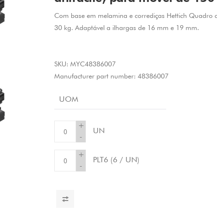
Com base em melamina e corrediças Hettich Quadro c
30 kg. Adaptável a ilhargas de 16 mm e 19 mm.
SKU:
MYC48386007
Manufacturer part number:
48386007
UOM
+
UN
-
+
PLT6
(6 / UN)
-