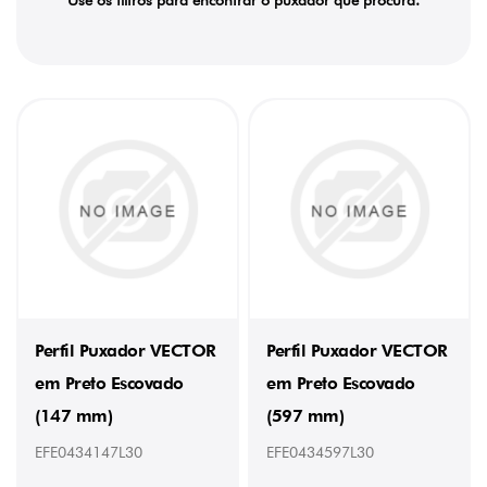
597
mm
(3)
697
mm
(2)
897
mm
(1)
997
mm
(1)
NÚMERO
PARAFUSOS
-
(18)
Perfil Puxador VECTOR
Perfil Puxador VECTOR
PESO
em Preto Escovado
em Preto Escovado
(147 mm)
(597 mm)
0,03
EFE0434147L30
EFE0434597L30
kg
(2)