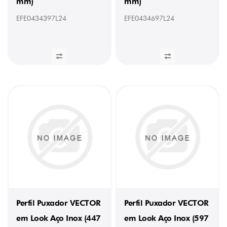
mm)
mm)
EFE0434397L24
EFE0434697L24
Perfil Puxador VECTOR
Perfil Puxador VECTOR
em Look Aço Inox (447
em Look Aço Inox (597