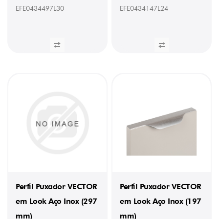
EFE0434497L30
EFE0434147L24
Perfil Puxador VECTOR
Perfil Puxador VECTOR
em Look Aço Inox (297
em Look Aço Inox (197
mm)
mm)