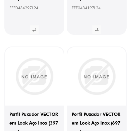
EFE0434297L24
EFE0434197L24
Perfil Puxador VECTOR
Perfil Puxador VECTOR
em Look Aço Inox (397
em Look Aço Inox (697