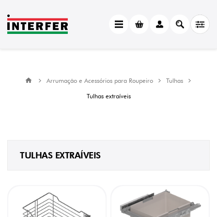
CATEGORY
Tulhas
extraíveis
(9)
MANUFACTURER
Arrumação e Acessórios para Roupeiro
Tulhas
Menage
Tulhas extraíveis
Confort
(9)
ACABAMENTO
Antracite
(1)
TULHAS EXTRAÍVEIS
Branco
(3)
Cinza
(1)
Cromado
(4)