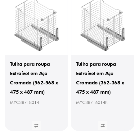
(2)
7
kg
(1)
7,9
kg
(1)
7,215
kg
(1)
9
Tulha para roupa
Tulha para roupa
kg
(1)
Extraível em Aço
Extraível em Aço
TIPO
Cromado (562-568 x
Cromado (362-368 x
Extraível
475 x 487 mm)
475 x 487 mm)
(9)
MYC38718014
MYC38716014N