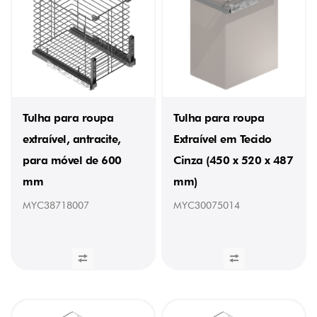
ALTURA
475
mm
(4)
495
mm
(1)
504
Tulha para roupa
Tulha para roupa
mm
(2)
extraível, antracite,
Extraível em Tecido
520
para móvel de 600
Cinza (450 x 520 x 487
mm
(1)
mm
mm)
529
mm
MYC38718007
MYC30075014
(1)
PESO
5
kg
(1)
6,5
kg