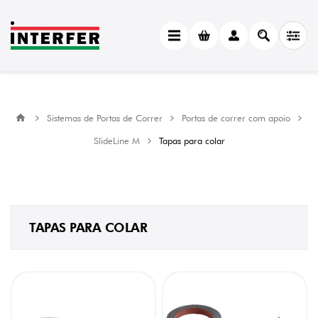
CATEGORY
Tapas
para
colar
(13)
Sistemas de Portas de Correr
Portas de correr com apoio
MANUFACTURER
SlideLine M
Tapas para colar
Hettich
(13)
TAPAS PARA COLAR