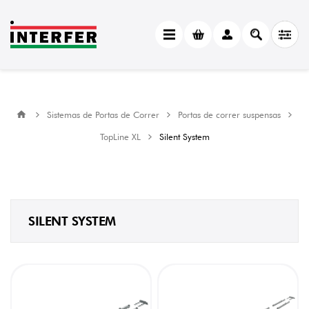
CATEGORY
Silent
System
(8)
MANUFACTURER
Sistemas de Portas de Correr
Portas de correr suspensas
Hettich
TopLine XL
Silent System
(8)
PESO
DA
PORTA
35
SILENT SYSTEM
kg
(3)
80
kg
(3)
100
kg