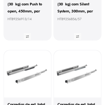
(30 kg) com Push to
(30 kg) com Silent
open, 450mm, par
System, 300mm, par
HTB9256913/14
HTB9256856/57
Corrediça de ext. total
Corrediça de ext. total