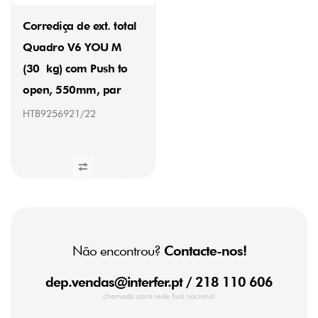
Corrediça de ext. total
Quadro V6 YOU M
(30 kg) com Push to
open, 550mm, par
HTB9256921/22
Não encontrou?
Contacte-nos!
dep.vendas@interfer.pt
/ 218 110 606
chamada para rede fixa nacional