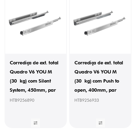
550
mm
(2)
600
mm
(1)
Corrediça de ext. total
Corrediça de ext. total
Quadro V6 YOU M
Quadro V6 YOU M
(30 kg) com Silent
(30 kg) com Push to
System, 450mm, par
open, 400mm, par
HTB9256890
HTB9256933