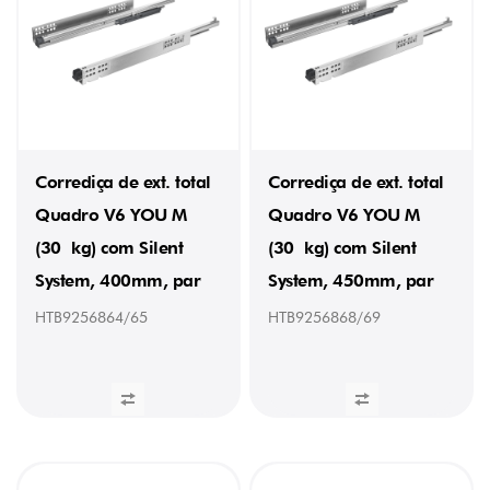
30
kg
(16)
COMPRIMENTO
270
mm
Corrediça de ext. total
Corrediça de ext. total
(2)
Quadro V6 YOU M
Quadro V6 YOU M
300
mm
(30 kg) com Silent
(30 kg) com Silent
(2)
350
System, 400mm, par
System, 450mm, par
mm
(2)
HTB9256864/65
HTB9256868/69
400
mm
(3)
450
mm
(3)
500
mm
(1)