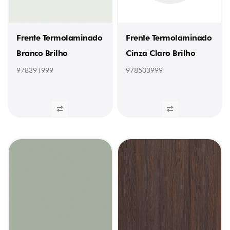
Branco
&
Marinho
Mate
(23
Frente Termolaminado
Frente Termolaminado
x
1
Branco Brilho
Cinza Claro Brilho
mm)
(1)
978391999
978503999
978002231
/
Orla
Cristal
Vidro
Brilho
(23
x
1
mm)
(1)
978016231
/
Orla
Preto
Brilho
(23
x
1