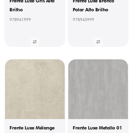
Frente Luxe Gris Alto
Frente Luxe Branco
978202232
/
Brilho
Polar Alto Brilho
Orla
Picasso
978941999
978945999
01
Mate
(22
x
1
mm)
(1)
978203232
/
Orla
Velazquez
02
Mate
(22
x
1
mm)
(1)
978204232
/
Orla
Nuvola
Frente Luxe Mélange
Frente Luxe Metallo 01
03