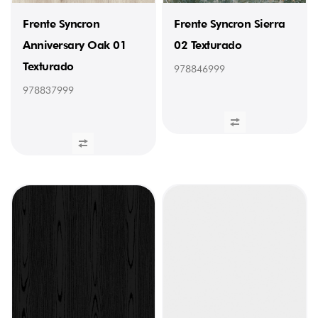
Claro
Brilho
Frente Syncron
Frente Syncron Sierra
(23
Anniversary Oak 01
02 Texturado
x
1
Texturado
mm)
978846999
(1)
978837999
978103232
/
Orla
Cinzento
Claro
Brilho
(23
x
1
mm)
(1)
978107232
/
Orla
Cinzento
Metalizado
Brilho
(23
x
1