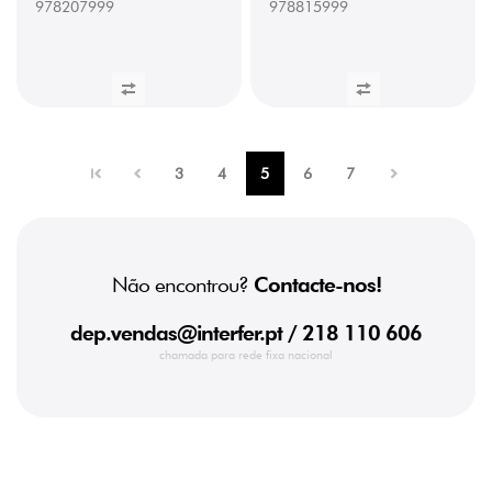
978207999
978815999
Brilho
(22
x
1
mm)
(1)
978210232
/
Orla
3
4
5
6
7
Agave
Mate
(22
x
1
mm)
(1)
Não encontrou?
Contacte-nos!
978211232
/
dep.vendas@interfer.pt
/ 218 110 606
Orla
chamada para rede fixa nacional
Cotto
Mate
(22
x
1
mm)
(1)
978212232