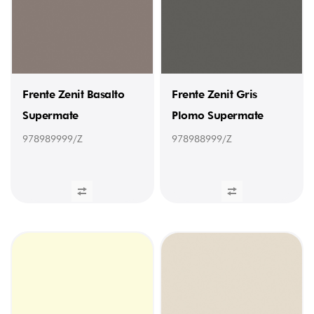
20MM
PRETA
(5MT)
(1)
000098304
/
ORLA
PVC
Frente Zenit Basalto
Frente Zenit Gris
22MM
CINZENTO
Supermate
Plomo Supermate
(5MT)
(1)
978989999/Z
978988999/Z
000098305
/
ORLA
PVC
22MM
WENGUE
(5MT)
(1)
000098306
/
ORLA
PVC
22MM
FAIA
(5MT)