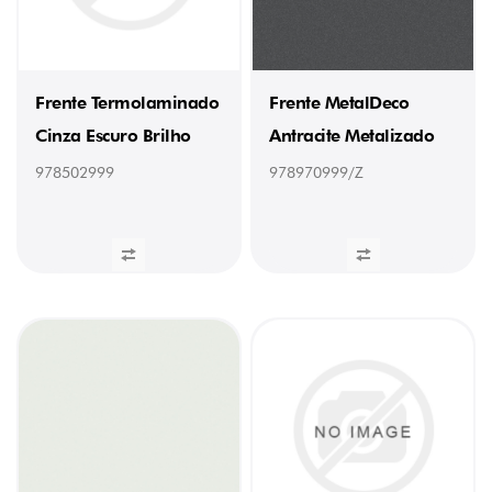
/
ORLA
C/COLA
22MM
FAIA
Frente Termolaminado
Frente MetalDeco
(5MT)
(1)
Cinza Escuro Brilho
Antracite Metalizado
000098311
/
978502999
978970999/Z
ORLA
C/COLA
22MM
CEREJEIRA
(5MT)
(1)
000098315
/
ORLA
C/COLA
22MM
CARVALHO
(5MT)
(1)
978000002
/
Orla