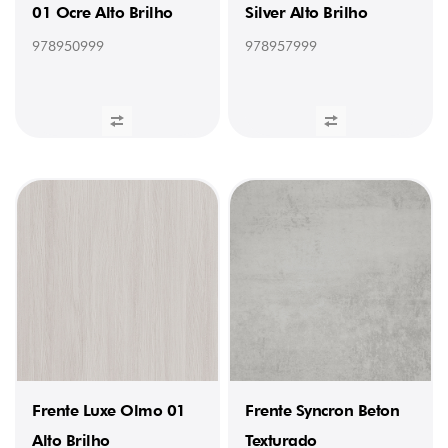
Brilho
01 Ocre Alto Brilho
Silver Alto Brilho
(22
x
978950999
978957999
1
mm)
(1)
978205232
/
Orla
Nuvola
01
Brilho
(22
x
1
mm)
(1)
978206232
/
Orla
Sierra
01
Brilho
(22
x
Frente Luxe Olmo 01
Frente Syncron Beton
1
Alto Brilho
Texturado
mm)