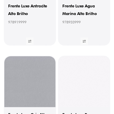
Brilho
Frente Luxe Antracite
Frente Luxe Agua
(23
x
Alto Brilho
Marina Alto Brilho
1
mm)
978919999
978933999
(1)
978200232
/
Orla
Siena
Mate
(22
x
1
mm)
(1)
978201232
/
Orla
Nuvola
02
Mate
(22
x
1
mm)
(1)