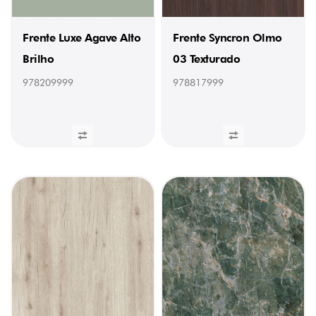
mm)
(1)
978028232
Frente Luxe Agave Alto
Frente Syncron Olmo
/
Brilho
03 Texturado
Orla
Cinzento
Brilho
978209999
978817999
(23
x
1
mm)
(1)
978052232
/
Orla
Bordeos
Brilho
(23
x
1
mm)
(1)
978103231
/
Orla
Cristal
Cinzento