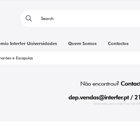
émio Interfer Universidades
Quem Somos
Contactos
marões e Escapulas
Não encontrou?
Contact
dep.vendas@interfer.pt
/ 2
chamada para rede fixa nacion