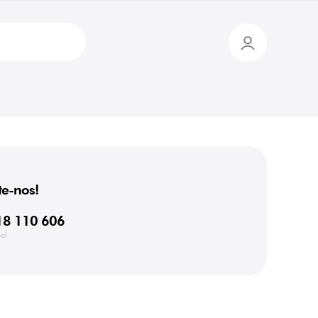
e-nos!
18 110 606
al