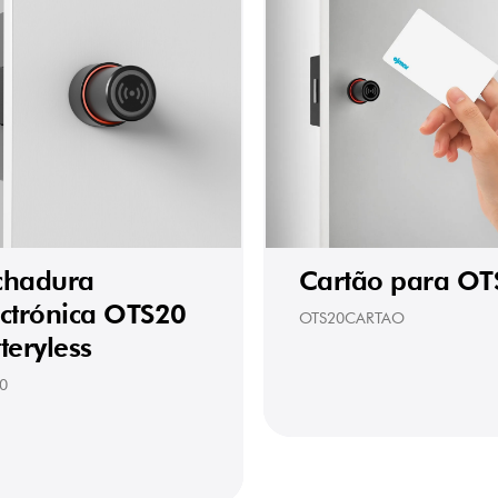
chadura
Cartão para OT
ectrónica OTS20
OTS20CARTAO
teryless
0