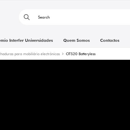
émio Interfer Universidades
Quem Somos
Contactos
haduras para mobiliário electrónicas
OTS20 Batteryless