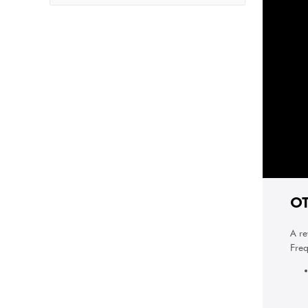
OT
A re
Freq