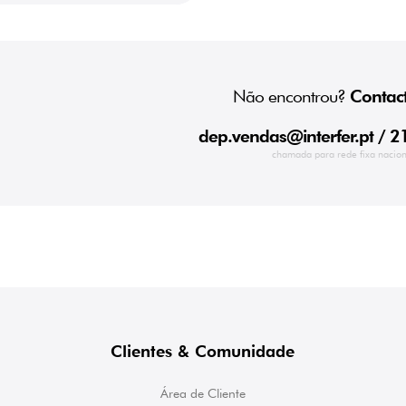
Não encontrou?
Contact
dep.vendas@interfer.pt
/ 2
chamada para rede fixa nacion
Clientes & Comunidade
Área de Cliente