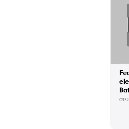
Fe
el
Bat
OTS2