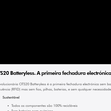
S20 Batteryless. A primeira fechadura electróni
volucionária OTS20 Batteryless é a primeira fechadura electrónica sem b
uência (RFID) mas sem fios, pilhas, baterias, e sem qualquer necessida
Sustentável
Todos os componentes são 100% recicláveis
Sem baterias nem químicos