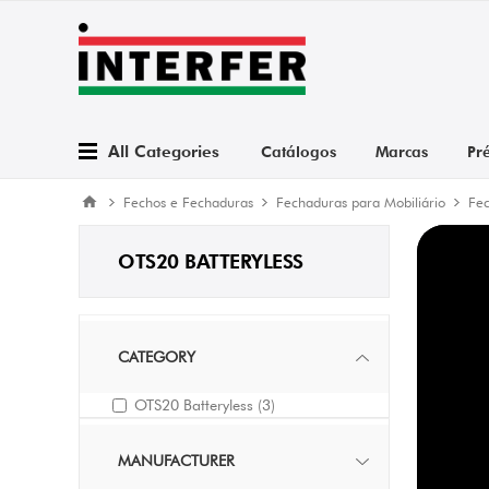
All Categories
Catálogos
Marcas
Pr
Fechos e Fechaduras
Fechaduras para Mobiliário
Fec
OTS20 BATTERYLESS
CATEGORY
OTS20 Batteryless
(3)
MANUFACTURER