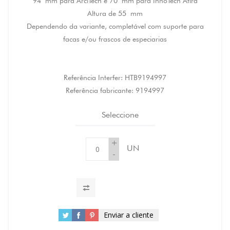
94 mm para ArciTech e 70 mm para InnoTech Atira
Altura de 55 mm
Dependendo da variante, completável com suporte para
facas e/ou frascos de especiarias
Referência Interfer:
HTB9194997
Referência fabricante:
9194997
Seleccione
+
UN
-
Enviar a cliente