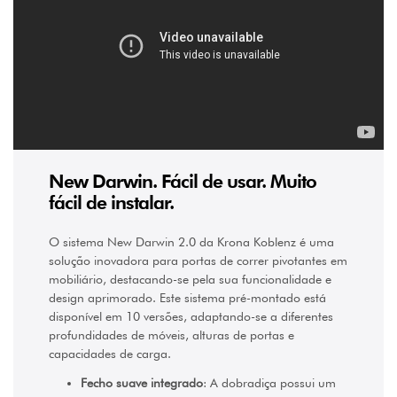
(2)
60
(2
x
30)
kg
(2)
ESPESSURA
MÁXIMA
DA
PORTA
New Darwin. Fácil de usar. Muito
30
fácil de instalar.
mm
(7)
O sistema New Darwin 2.0 da Krona Koblenz é uma
PROFUNDIDADE
solução inovadora para portas de correr pivotantes em
MÍNIMA
mobiliário, destacando-se pela sua funcionalidade e
design aprimorado. Este sistema pré-montado está
560
mm
disponível em 10 versões, adaptando-se a diferentes
(3)
profundidades de móveis, alturas de portas e
665
capacidades de carga.
mm
(3)
Fecho suave integrado
: A dobradiça possui um
805