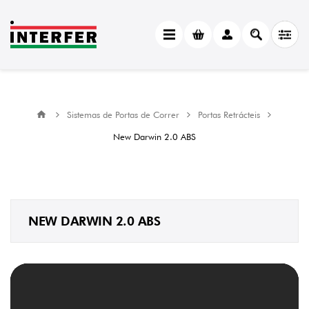
CATEGORY
New
Darwin
2.0
ABS
(8)
Sistemas de Portas de Correr
Portas Retrácteis
MANUFACTURER
New Darwin 2.0 ABS
Krona
Koblenz
(8)
CAPACIDADE
DE
NEW DARWIN 2.0 ABS
CARGA
30
kg
(3)
50
kg