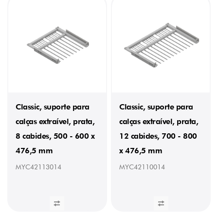
ALTURA
63
mm
(4)
EXTRACÇÃO
Total
(4)
LADO
Classic, suporte para
Classic, suporte para
DE
FIXAÇÃO
calças extraível, prata,
calças extraível, prata,
Esquerdo
8 cabides, 500 - 600 x
12 cabides, 700 - 800
e
Direito
476,5 mm
x 476,5 mm
(4)
MYC42113014
MYC42110014
LINHA
Classic
(4)
NÚMERO