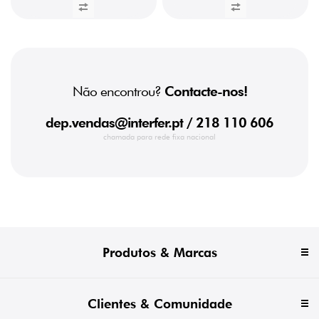
(1)
Não encontrou?
Contacte-nos!
dep.vendas@interfer.pt
/ 218 110 606
chamada para rede fixa nacional
Produtos & Marcas
Clientes & Comunidade