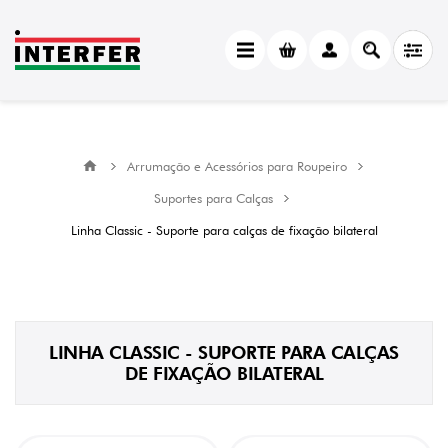
CATEGORY
Linha
Classic
-
Suporte
para
Arrumação e Acessórios para Roupeiro
calças
de
Suportes para Calças
fixação
bilateral
Linha Classic - Suporte para calças de fixação bilateral
(4)
MANUFACTURER
Menage
Confort
(4)
LINHA CLASSIC - SUPORTE PARA CALÇAS
DE FIXAÇÃO BILATERAL
ACABAMENTO
Prata
(4)