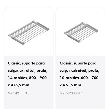
DE
SUPORTES
8
(1)
10
(1)
12
(1)
14
(1)
PESO
5,96
Classic, suporte para
Classic, suporte para
kg
calças extraível, prata,
calças extraível, prata,
(1)
5,685
14 cabides, 800 - 900
10 cabides, 600 - 700
kg
(1)
x 476,5 mm
x 476,5 mm
6,9
kg
MYC42111014
MYC42088014
(1)
7,5
kg