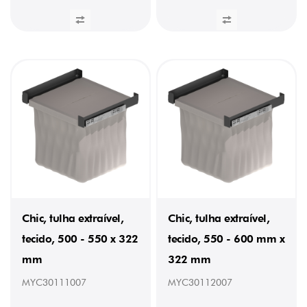
Chic, tulha extraível,
Chic, tulha extraível,
tecido, 500 - 550 x 322
tecido, 550 - 600 mm x
mm
322 mm
MYC30111007
MYC30112007