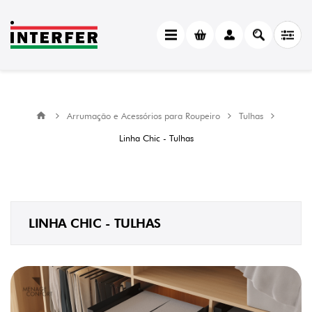
CATEGORY
Linha
Chic
-
Tulhas
(4)
Arrumação e Acessórios para Roupeiro
Tulhas
MANUFACTURER
Linha Chic - Tulhas
Menage
Confort
(4)
LINHA CHIC - TULHAS