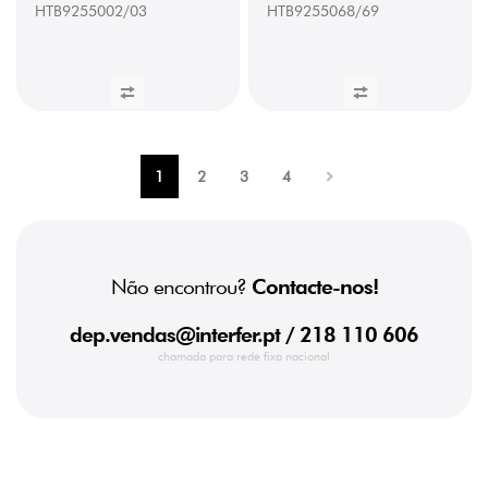
HTB9255002/03
HTB9255068/69
1
2
3
4
Não encontrou?
Contacte-nos!
dep.vendas@interfer.pt
/ 218 110 606
chamada para rede fixa nacional