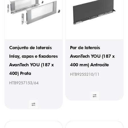
400
mm
(14)
450
mm
(15)
500
mm
(17)
Conjunto de laterais
Par de laterais
550
Inlay, capas e fixadores
AvanTech YOU (187 x
mm
(7)
AvanTech YOU (187 x
400 mm) Antracite
600
mm
400) Prata
HTB9255210/11
(1)
650
HTB9257153/64
mm
(1)