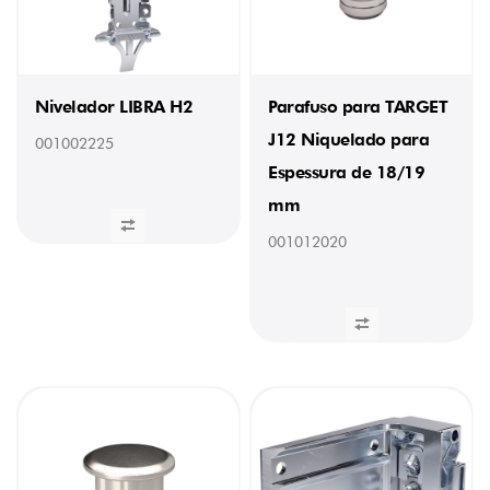
montagem
à
superfície
(6)
Chapas
Nivelador LIBRA H2
Parafuso para TARGET
de
retenção
J12 Niquelado para
(4)
001002225
Chapas
Espessura de 18/19
de
suspensão
mm
(5)
001012020
Fechos
Magnéticos
(1)
Flipper
(6)
K
Push
Tech
(21)
K12
(24)
Kerala
(5)