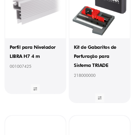
(6)
FORÇA
45
N
(1)
Perfil para Nivelador
Kit de Gabaritos de
60
N
LIBRA H7 4 m
Perfuração para
(1)
Sistema TRIADE
80
001007425
N
218000000
(5)
90
N
(1)
100
N
(1)
110
N
(1)
120