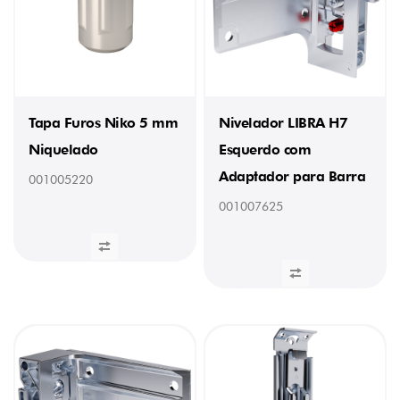
Kiaro
Easy
(8)
Kimana
(3)
Kintai
(7)
Tapa Furos Niko 5 mm
Nivelador LIBRA H7
Kraby
(8)
Niquelado
Esquerdo com
Link
(7)
Adaptador para Barra
001005220
Niveladores
001007625
Inferiores
(9)
Niveladores
Superiores
(12)
Outros
ligadores
(11)
Parafusos
(1)
Suportes
de