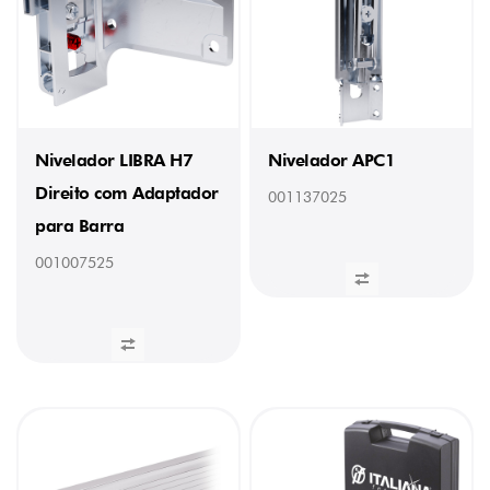
prateleira
(23)
Tapas
(12)
Tapetes
anti-
deslizantes
(4)
Nivelador LIBRA H7
Nivelador APC1
Triade
(9)
Direito com Adaptador
001137025
MANUFACTURER
para Barra
Italiana
001007525
Ferramenta
(196)
DIÂMETRO
4
mm
(1)
FIXAÇÃO
Parafuso