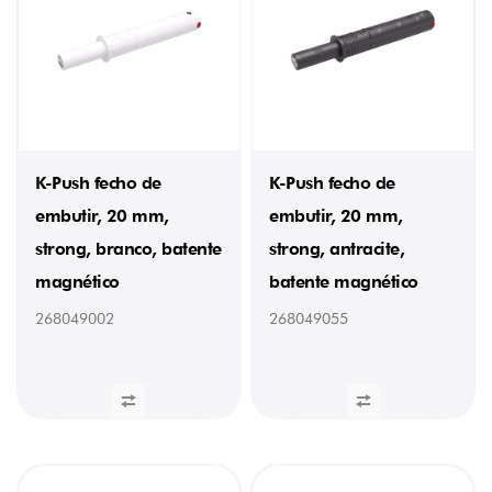
N
(5)
MOLA
Standard
(13)
Strong
(8)
K-Push fecho de
K-Push fecho de
RANHURA
embutir, 20 mm,
embutir, 20 mm,
Pozidrive
strong, branco, batente
strong, antracite,
(1)
magnético
batente magnético
TIPO
DE
268049002
268049055
ABERTURA
Automático
(2)
Fricção
(2)