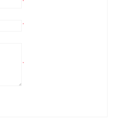
*
*
*