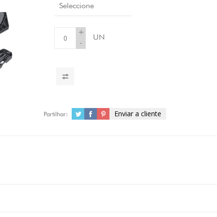
Seleccione
+
UN
-
Enviar a cliente
Partilhar: