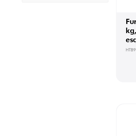
Fu
kg,
es
HTB9