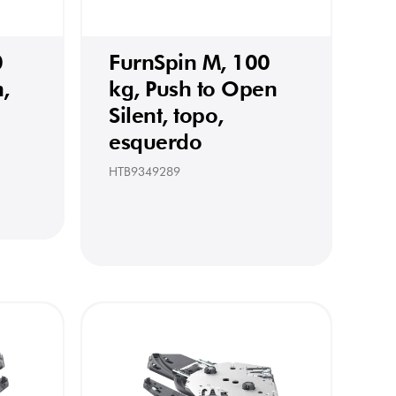
0
FurnSpin M, 100
m,
kg, Push to Open
Silent, topo,
esquerdo
HTB9349289