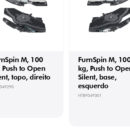
rnSpin M, 100
FurnSpin M, 10
, Push to Open
kg, Push to Ope
ent, topo, direito
Silent, base,
esquerdo
349290
HTB9349301