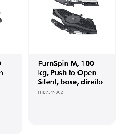
0
FurnSpin M, 100
n
kg, Push to Open
Silent, base, direito
HTB9349302