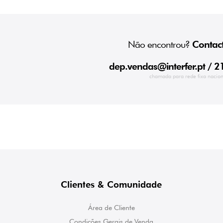
Não encontrou?
Contact
dep.vendas@interfer.pt
/ 2
chamada para rede fixa nacion
Clientes & Comunidade
Área de Cliente
Condições Gerais de Venda