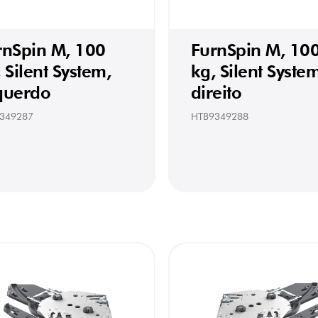
rnSpin M, 100
FurnSpin M, 10
 Silent System,
kg, Silent Syste
querdo
direito
349287
HTB9349288