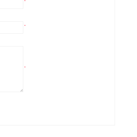
*
*
*