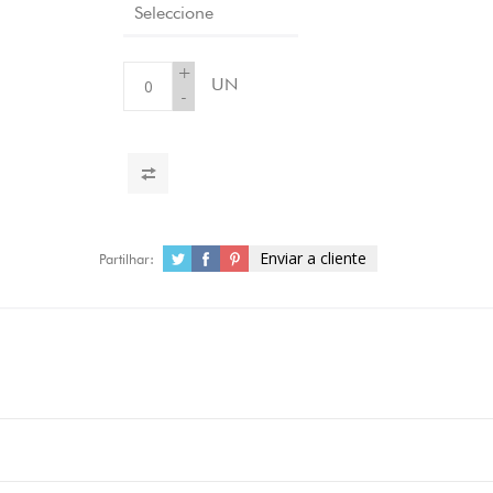
Seleccione
+
UN
-
Enviar a cliente
Partilhar: