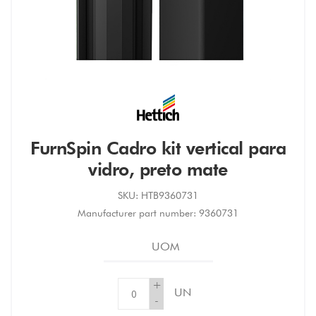
FurnSpin Cadro kit vertical para
vidro, preto mate
SKU:
HTB9360731
Manufacturer part number:
9360731
UOM
+
UN
-