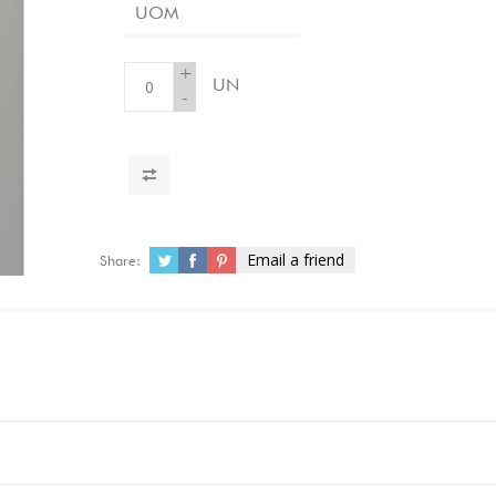
UOM
+
UN
-
Email a friend
Share: