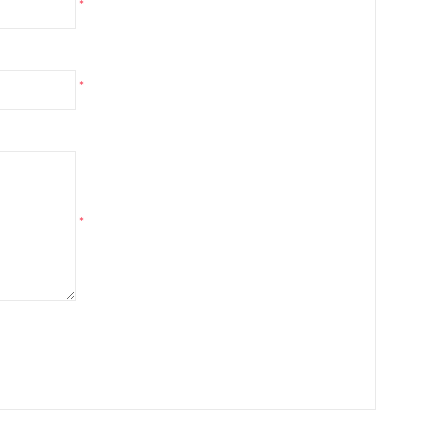
*
*
*