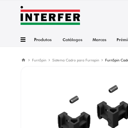
Produtos
Catálogos
Marcas
Prémi
FurnSpin
Sistema Cadro para Furnspin
FurnSpin Cadro