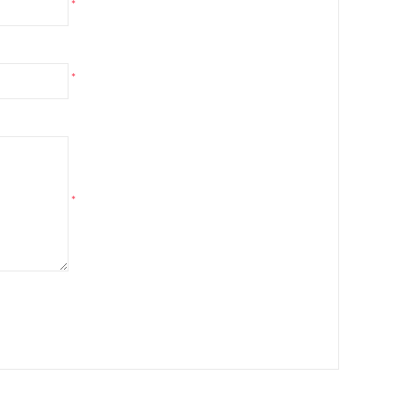
*
*
*