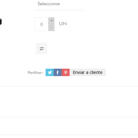
Seleccione
+
UN
-
Enviar a cliente
Partilhar: