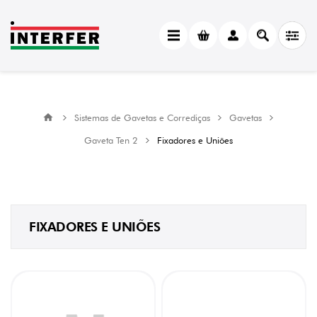
CATEGORY
Fixadores
e
Uniões
(7)
Sistemas de Gavetas e Corrediças
Gavetas
MANUFACTURER
Gaveta Ten 2
Fixadores e Uniões
FGV
(7)
FIXADORES E UNIÕES