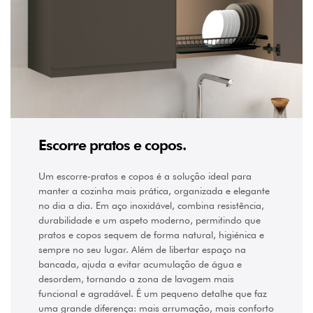
1,3
kg
(1)
1,6
kg
(1)
1,8
kg
(1)
Escorre pratos e copos.
1,41
kg
(2)
Um escorre-pratos e copos é a solução ideal para
2
manter a cozinha mais prática, organizada e elegante
kg
(1)
no dia a dia. Em aço inoxidável, combina resistência,
2,3
durabilidade e um aspeto moderno, permitindo que
kg
pratos e copos sequem de forma natural, higiénica e
(1)
sempre no seu lugar. Além de libertar espaço na
2,14
bancada, ajuda a evitar acumulação de água e
kg
(1)
desordem, tornando a zona de lavagem mais
funcional e agradável. É um pequeno detalhe que faz
uma grande diferença: mais arrumação, mais conforto