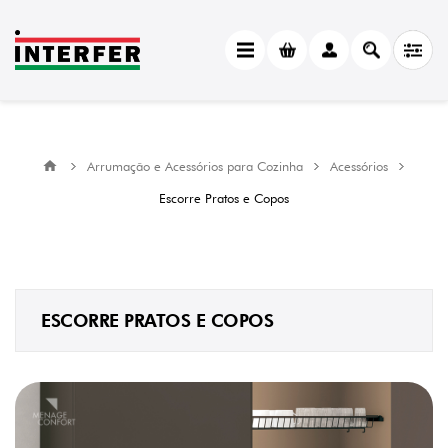
CATEGORY
Escorre
Pratos
e
Copos
(8)
Arrumação e Acessórios para Cozinha
Acessórios
MANUFACTURER
Escorre Pratos e Copos
Menage
Confort
(8)
ACABAMENTO
ESCORRE PRATOS E COPOS
Inox
(5)
Prata
(3)
PESO