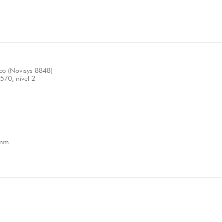
o (Novisys 8848)
70, nível 2
 mm