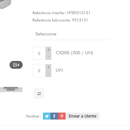
Referência Interfer:
HTB9313151
Referência fabricante:
9313151
Seleccione
+
CX200
(200 / UN)
-
4
+
UN
-
Enviar a cliente
Partilhar: